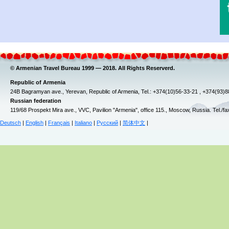
© Armenian Travel Bureau 1999 — 2018. All Rights Reserverd.
Republic of Armenia
24B Bagramyan ave., Yerevan, Republic of Armenia, Tel.: +374(10)56-33-21 , +374(93)
Russian federation
119/68 Prospekt Mira ave., VVC, Pavilion "Armenia", office 115., Moscow, Russia. Tel./f
Deutsch
|
English
|
Français
|
Italiano
|
Русский
|
简体中文
|