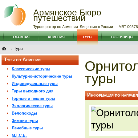
Армянское Бюро
путешествий
Туроператор по Армении. Лицензия в России — МВТ-0037
ГЛАВНАЯ
АРМЕНИЯ
ТУРЫ
ГОСТИНИЦЫ
→
Туры
Туры по Армении
Орнитол
Классические туры
туры
Культурно-исторические туры
Индивидуальные туры
Туры выходного дня
Информация по направ
Горные и пешие туры
Экологические туры
Велопоходы
Зимние туры
Лечебные туры
M.I.C.E.