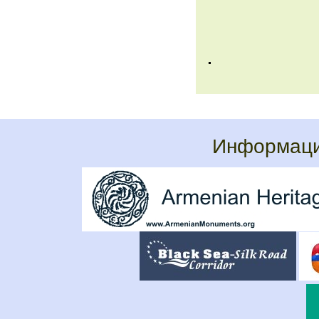
.
Информаци