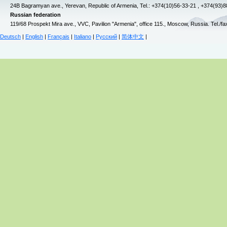
24B Bagramyan ave., Yerevan, Republic of Armenia, Tel.: +374(10)56-33-21 , +374(93)
Russian federation
119/68 Prospekt Mira ave., VVC, Pavilion "Armenia", office 115., Moscow, Russia. Tel./f
Deutsch
|
English
|
Français
|
Italiano
|
Русский
|
简体中文
|