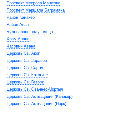
Проспект Месропа Маштоца
Проспект Маршала Баграмяна
Район Канакер
Район Аван
Бульварное полукольцо
Храм Авана
Часовни Авана
Церковь Св. Акоп
Церковь Св. Зоравор
Церковь Св. Саргис
Церковь Св. Катогике
Церковь Св. Геворк
Церковь Св. Ованнес-Мкртыч
Церковь Св. Аствацацин (Канакер)
Церковь Св. Аствацацин (Норк)