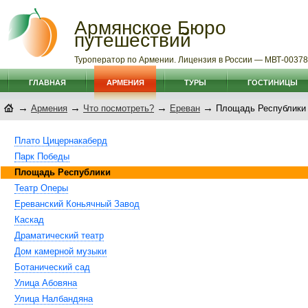
Армянское Бюро
путешествий
Туроператор по Армении. Лицензия в России — МВТ-0037
ГЛАВНАЯ
АРМЕНИЯ
ТУРЫ
ГОСТИНИЦЫ
→
→
→
→
Армения
Что посмотреть?
Ереван
Площадь Республики
Плато Цицернакаберд
Парк Победы
Площадь Республики
Театр Оперы
Ереванский Коньячный Завод
Каскад
Драматический театр
Дом камерной музыки
Ботанический сад
Улица Абовяна
Улица Налбандяна