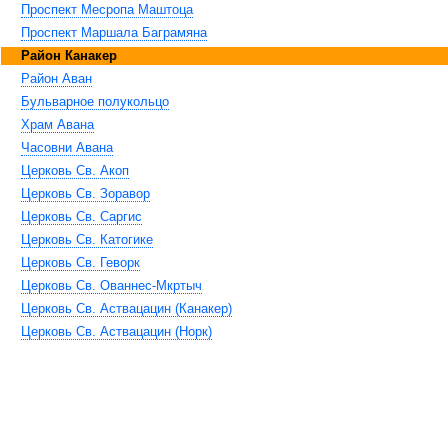
Проспект Месропа Маштоца
Проспект Маршала Баграмяна
Район Канакер
Район Аван
Бульварное полукольцо
Храм Авана
Часовни Авана
Церковь Св. Акоп
Церковь Св. Зоравор
Церковь Св. Саргис
Церковь Св. Катогике
Церковь Св. Геворк
Церковь Св. Ованнес-Мкртыч
Церковь Св. Аствацацин (Канакер)
Церковь Св. Аствацацин (Норк)