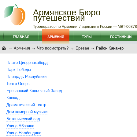
Армянское Бюро
путешествий
Туроператор по Армении. Лицензия в России — МВТ-0037
ГЛАВНАЯ
АРМЕНИЯ
ТУРЫ
ГОСТИНИЦЫ
→
→
→
→
Армения
Что посмотреть?
Ереван
Район Канакер
Плато Цицернакаберд
Парк Победы
Площадь Республики
Театр Оперы
Ереванский Коньячный Завод
Каскад
Драматический театр
Дом камерной музыки
Ботанический сад
Улица Абовяна
Улица Налбандяна