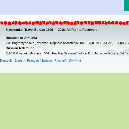
© Armenian Travel Bureau 1999 — 2018. All Rights Reserverd.
Republic of Armenia
24B Bagramyan ave., Yerevan, Republic of Armenia, Tel.: +374(10)56-33-21 , +374(93)
Russian federation
119/68 Prospekt Mira ave., VVC, Pavilion "Armenia", office 115., Moscow, Russia. Tel./f
Deutsch
|
English
|
Français
|
Italiano
|
Русский
|
简体中文
|