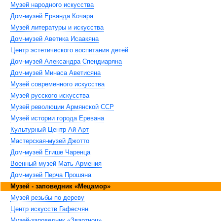
Музей народного искусства
Дом-музей Ерванда Кочара
Музей литературы и искусства
Дом-музей Аветика Исаакяна
Центр эстетического воспитания детей
Дом-музей Александра Спендиаряна
Дом-музей Минаса Аветисяна
Музей современного искусства
Музей русского искусства
Музей революции Армянской ССР
Музей истории города Еревана
Культурный Центр Ай-Арт
Мастерская-музей Джотто
Дом-музей Егише Чаренца
Военный музей Мать Армения
Дом-музей Перча Прошяна
Музей - заповедник «Мецамор»
Музей резьбы по дереву
Центр искусств Гафесчян
Музей-заповедник «Звартноц»