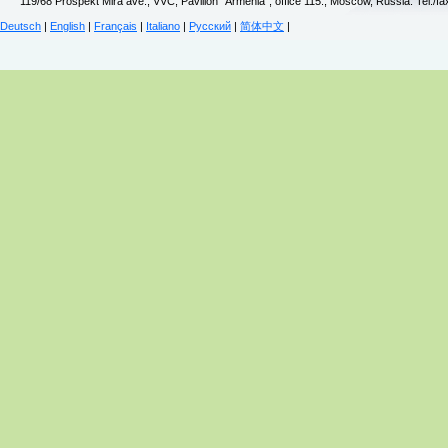
119/68 Prospekt Mira ave., VVC, Pavilion "Armenia", office 115., Moscow, Russia. Tel./f
Deutsch
|
English
|
Français
|
Italiano
|
Русский
|
简体中文
|