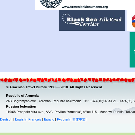
© Armenian Travel Bureau 1999 — 2018. All Rights Reserverd.
Republic of Armenia
24B Bagramyan ave., Yerevan, Republic of Armenia, Tel.: +374(10)56-33-21 , +374(93)
Russian federation
119/68 Prospekt Mira ave., VVC, Pavilion "Armenia", office 115., Moscow, Russia. Tel./f
Deutsch
|
English
|
Français
|
Italiano
|
Русский
|
简体中文
|