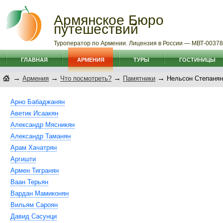
Армянское Бюро
путешествий
Туроператор по Армении. Лицензия в России — МВТ-0037
ГЛАВНАЯ
АРМЕНИЯ
ТУРЫ
ГОСТИНИЦЫ
→
→
→
→
Армения
Что посмотреть?
Памятники
Нельсон Степанян
Арно Бабаджанян
Аветик Исаакян
Александр Мясникян
Александр Таманян
Арам Хачатрян
Аргишти
Армен Тигранян
Ваан Терьян
Вардан Мамиконян
Вильям Сароян
Давид Сасунци