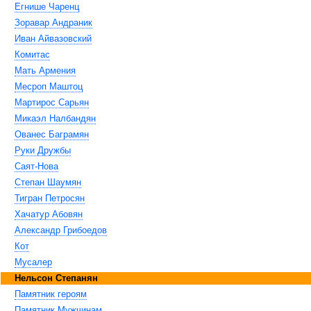
Егнише Чаренц
Зоравар Андраник
Иван Айвазовский
Комитас
Мать Армения
Месроп Маштоц
Мартирос Сарьян
Микаэл Налбандян
Ованес Баграмян
Руки Дружбы
Саят-Нова
Степан Шаумян
Тигран Петросян
Хачатур Абовян
Александр Грибоедов
Кот
Мусалер
Нельсон Степанян
Памятник героям
Памятник Мужчинам