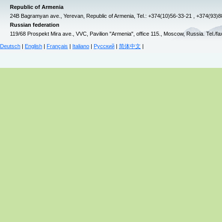
Republic of Armenia
24B Bagramyan ave., Yerevan, Republic of Armenia, Tel.: +374(10)56-33-21 , +374(93)
Russian federation
119/68 Prospekt Mira ave., VVC, Pavilion "Armenia", office 115., Moscow, Russia. Tel./f
Deutsch
|
English
|
Français
|
Italiano
|
Русский
|
简体中文
|