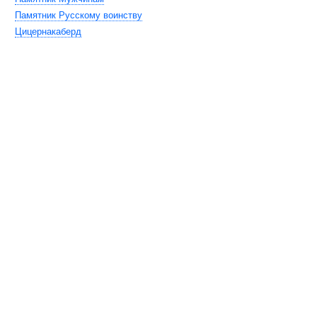
Памятник Русскому воинству
Цицернакаберд