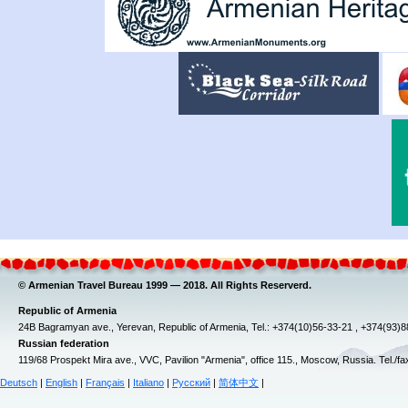
© Armenian Travel Bureau 1999 — 2018. All Rights Reserverd.
Republic of Armenia
24B Bagramyan ave., Yerevan, Republic of Armenia, Tel.: +374(10)56-33-21 , +374(93)
Russian federation
119/68 Prospekt Mira ave., VVC, Pavilion "Armenia", office 115., Moscow, Russia. Tel./f
Deutsch
|
English
|
Français
|
Italiano
|
Русский
|
简体中文
|