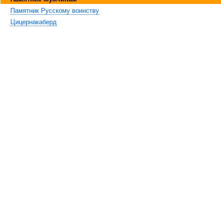
Памятник Русскому воинству
Цицернакаберд