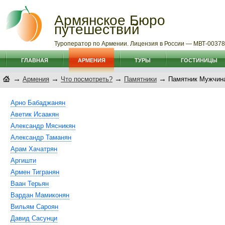
Армянское Бюро
путешествий
Туроператор по Армении. Лицензия в России — МВТ-0037
ГЛАВНАЯ
АРМЕНИЯ
ТУРЫ
ГОСТИНИЦЫ
→
→
→
→
Армения
Что посмотреть?
Памятники
Памятник Мужчин
Арно Бабаджанян
Аветик Исаакян
Александр Мясникян
Александр Таманян
Арам Хачатрян
Аргишти
Армен Тигранян
Ваан Терьян
Вардан Мамиконян
Вильям Сароян
Давид Сасунци