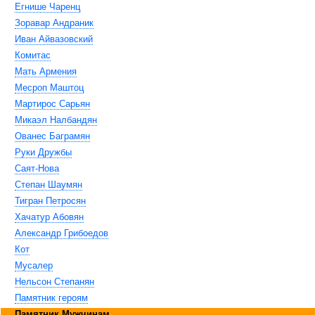
Егнише Чаренц
Зоравар Андраник
Иван Айвазовский
Комитас
Мать Армения
Месроп Маштоц
Мартирос Сарьян
Микаэл Налбандян
Ованес Баграмян
Руки Дружбы
Саят-Нова
Степан Шаумян
Тигран Петросян
Хачатур Абовян
Александр Грибоедов
Кот
Мусалер
Нельсон Степанян
Памятник героям
Памятник Мужчинам