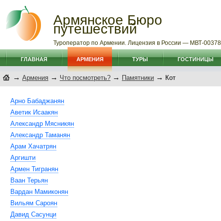
Армянское Бюро
путешествий
Туроператор по Армении. Лицензия в России — МВТ-0037
ГЛАВНАЯ
АРМЕНИЯ
ТУРЫ
ГОСТИНИЦЫ
→
→
→
→
Армения
Что посмотреть?
Памятники
Кот
Арно Бабаджанян
Аветик Исаакян
Александр Мясникян
Александр Таманян
Арам Хачатрян
Аргишти
Армен Тигранян
Ваан Терьян
Вардан Мамиконян
Вильям Сароян
Давид Сасунци