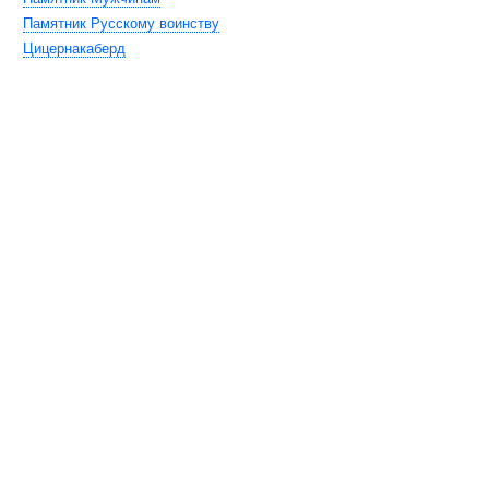
Памятник Русскому воинству
Цицернакаберд