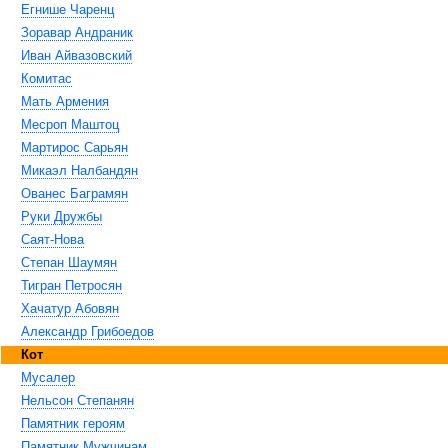
Егнише Чаренц
Зоравар Андраник
Иван Айвазовский
Комитас
Мать Армения
Месроп Маштоц
Мартирос Сарьян
Микаэл Налбандян
Ованес Баграмян
Руки Дружбы
Саят-Нова
Степан Шаумян
Тигран Петросян
Хачатур Абовян
Александр Грибоедов
Кот
Мусалер
Нельсон Степанян
Памятник героям
Памятник Мужчинам