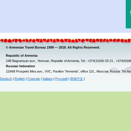
© Armenian Travel Bureau 1999 — 2018. All Rights Reserverd.
Republic of Armenia
24B Bagramyan ave., Yerevan, Republic of Armenia, Tel.: +374(10)56-33-21 , +374(93)
Russian federation
119/68 Prospekt Mira ave., VVC, Pavilion "Armenia", office 115., Moscow, Russia. Tel./f
Deutsch
|
English
|
Français
|
Italiano
|
Русский
|
简体中文
|