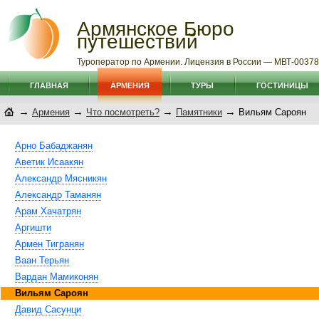
Армянское Бюро
путешествий
Туроператор по Армении. Лицензия в России — МВТ-0037
ГЛАВНАЯ
АРМЕНИЯ
ТУРЫ
ГОСТИНИЦЫ
→
→
→
→
Армения
Что посмотреть?
Памятники
Вильям Сароян
Арно Бабаджанян
Аветик Исаакян
Александр Мясникян
Александр Таманян
Арам Хачатрян
Аргишти
Армен Тигранян
Ваан Терьян
Вардан Мамиконян
Вильям Сароян
Давид Сасунци