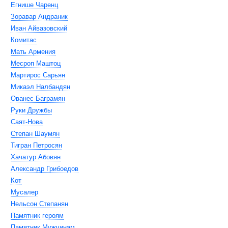
Егнише Чаренц
Зоравар Андраник
Иван Айвазовский
Комитас
Мать Армения
Месроп Маштоц
Мартирос Сарьян
Микаэл Налбандян
Ованес Баграмян
Руки Дружбы
Саят-Нова
Степан Шаумян
Тигран Петросян
Хачатур Абовян
Александр Грибоедов
Кот
Мусалер
Нельсон Степанян
Памятник героям
Памятник Мужчинам