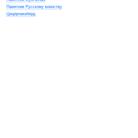
Памятник Русскому воинству
Цицернакаберд