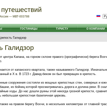
 путешествий
 России — МВТ-003788
РЫ
ГОСТИНИЦЫ
ТУРИСТУ
О КОМПАНИИ
репость Галидзор
ь Галидзор
от центра Капана, на горном склоне правого (орографически) берега Вох
р.
инается от капанского квартала, также называемого Галидзор. Изначаль
анный в X в. В 1723 г. Давид-беком он был превращен в крепость.
нные сооружения состояли из мощных крепостных стен, северных и южн
башни, из бойниц которой просматривалась дорога и долина реки. В ск
айные ходы. До нас дошли руины этой некогда грозной крепости, сравни
 небольшая крепостная базиличная церковь.
 также на правом берегу Вохчи, в нескольких километрах от главной тра