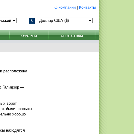
О компании
|
Контакты
$
КУРОРТЫ
АГЕНТСТВАМ
чи расположена
но Галидзор —
ых ворот,
алах были прорыты
тельно хорошо
ссы находятся