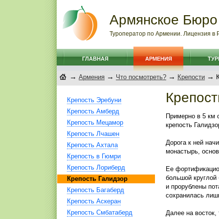
Армянское Бюро
Туроператор по Армении. Лицензия в
ГЛАВНАЯ
АРМЕНИЯ
ТУ
→
→
→
→
Армения
Что посмотреть?
Крепости
К
Крепост
Крепость Эребуни
Крепость Амберд
Примерно в 5 км 
Крепость Мецамор
крепость Галидзо
Крепость Лчашен
Дорога к ней нач
Крепость Ахтала
монастырь, основ
Крепость в Гюмри
Крепость Лориберд
Ее фортификацио
большой круглой 
Крепость Галидзор
и прорублены пот
Крепость Багаберд
сохранилась лишь
Крепость Аскеран
Крепость Смбатаберд
Далее на восток,