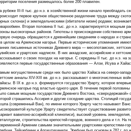
ерритории поселения размещалось более 200 плавилен.
а рубеже III-II тыс. до н.э. в хозяйственной жизни начало преобладать с
роисходит первое крупное общественное разделение труда между ското
орных склонах) и земледельческими (обитатели низин) родами; возникае
оварообмен. Вторая половина II тыс. до н.э. характеризуется мощным р
ронзы высокогорных районов. Гипотезы о происхождении собственно арм
ервую очередь обращаются к древнейшим сведениям о народах и страна
 в целом на Армянском нагорье. Первые исторические упоминания имею
анних письменных источниках Древнего мира — месопотамских, хеттских
увийских и урартских надписях. В них аккадские, ассирийские и хеттски
ассказывают о своих походах на нагорье. С середины II тыс. до н.э. на 
оявляются первые государственные образования — Алзи, Исува и Хайас
амым могущественным среди них было царство Хайаса на северо-западе
еттские анналы XIV-XIII вв. до н.э. рассказывают о многочисленных вой
айасы. В IX в. до н.э. формируется государство Урарту, которое впервы
рмянское нагорье под властью одного царя. В течение первой половины V
ыло самым мощным государством Древнего Востока, «сверхдержавой» с
оторой страшились Ассирия и другие соседние царства. Столицей госуд
ушпа (современный Ван), по имени которого Урарту часто называют Ван
ысокоразвитой культуре Урарту свидетельствует существование развит
вариант вавилоно-ассирийской клинописи), высокий уровень земледелия,
еталлургии, строительства крепостей-городов, военного дела и т.п. На т
овременной Армении самыми значительными урартскими крепостями-го
ребуни, Тейшебаини и Аргиштихинили. Эребуни был основан в 782 г. до н