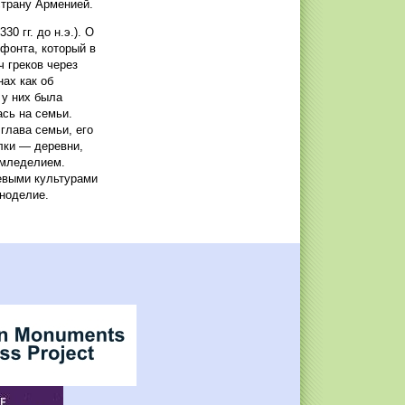
страну Арменией.
0 гг. до н.э.). О
фонта, который в
 греков через
нах как об
 у них была
сь на семьи.
глава семьи, его
лки — деревни,
емледелием.
евыми культурами
иноделие.