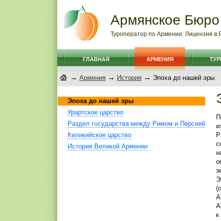
Армянское Бюро
Туроператор по Армении. Лицензия в
ГЛАВНАЯ
АРМЕНИЯ
ТУ
→
→
→
Армения
История
Эпоха до нашей эры
Эпоха до нашей эры
Урартское царство
П
Раздел государства между Римом и Персией
и
Киликийское царство
Р
с
История Великой Армении
н
о
з
Э
(
А
А
к