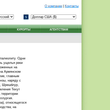
О компании
|
Контакты
$
КУРОРТЫ
АГЕНТСТВАМ
 палеолиту. Одни
ль ущелья реки
ложенных на
 на Армянском
лие, главным
онзы, наряду с
т, Шрешблур,
селения Техут
а территории
ллургия.
а), относящегося
водства; на