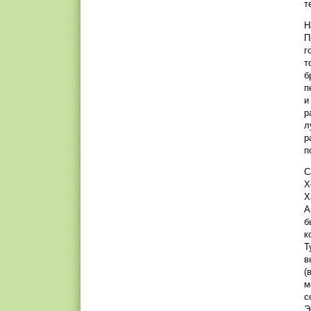
т
Н
П
г
т
б
п
и
р
л
р
п
С
Х
Х
А
б
к
Т
в
(
м
с
Э