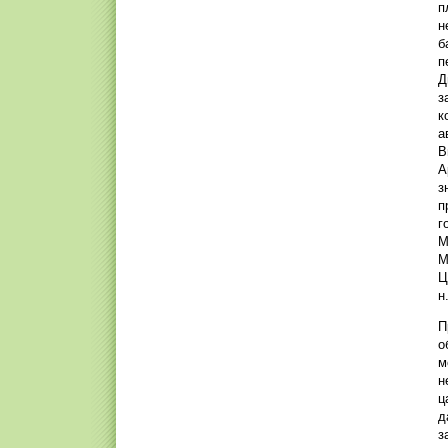
п
н
б
п
Д
з
к
а
В
А
з
п
г
М
М
Ц
н
П
о
м
н
ц
д
з