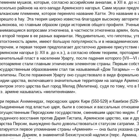
леменем мушков, которые, согласно ассирийским анналам, в XII в. до н.
есколько районов на юго-западе Армянского нагорья. Сами мушки предп
алканским племенем, которое переняло название Хатти. Это название в 
ерешло в hay. Эта теория широко известна благодаря высокому авторите
ьяконова, но главным образом среди историков общего профиля. Ученые
анимающиеся вопросами этногенеза, в частности этногенеза армян, бол
о второй теории в ее разных вариантах. Неудивительно, что гипотезы, 
втохтонность армян, имеют большую популярность и в неакадемических
прочем, и первая теория предполагает достаточно древнее присутствие
рмянском нагорье (с XII в. до н.э.), а согласно обеим теориям, протоар
начительный пласт в населении Урарту, после падения которого {VII—VI в
ротоармяне стали главным этническим элементом страны. Первым собс
осударственным образованием стал так называемый «Дом Тогармы» — б
елитены. После поражения Урарту оно существовало в виде формально
идии царства, включавшего значительные территории на западе Армянск
ентром этого царства был город Мелид (Мелитена), судя по тому, что в Г
.э. армяне назывались «мелитенянами».
ри первых Ахеменидах, персидских царях Кире (550-529) и Камбизе (529-
бъединенные под властью царя, были в союзных и вассальных отношени
огущественным Персидским государством, сменившим царство мидян. П
еудачного восстания против Дария Гистапа, Армянское царство, как и д
арства Персии, вынуждено было довольствоваться статусом сатрапии. 
атируется первое упоминание страны «Армения» — она была указана сре
ахваченных Дарием, в знаменитой Бехистунской надписи (перс. Армина,