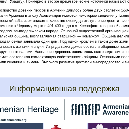
авил. Урашту). Примерно в это же время греческие источники называют 
осподство древних персов в Армении длилось более двух столетий (550-33
изни Армении в эпоху Ахеменидов имеются некоторые сведения у Ксено
воем «Анабасисе» описал в качестве очевидца отступление десяти тысяч
рмению к Черному морю в 401-400 гг. до н.э. Ксенофонт говорит об армя
седлом земледельческом народе. Основной общественной организацией
ельская община, возглавляемая старшиной — комархом. Община делила
аждая семья занимала один дом. Под одной кровлей в таком доме жили 
ыновья с женами и внуки. Из ряда таких домов состояли общинные посе
круженные валами. Население деревень занималось скотоводством и з
емля составляла коллективную собственность общины. Основными пол
ыли пшеница и ячмень. Высокого развития достигли виноградарство и в
Информационная поддержка