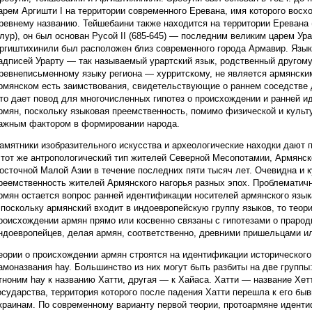
арем Аргишти I на территории современного Еревана, имя которого восх
ревнему названию. Тейшебаини также находится на территории Еревана 
лур), он был основан Русой II (685-645) — последним великим царем Ура
ргиштихинили был расположен близ современного города Армавир. Язы
адписей Урарту — так называемый урартский язык, родственный другом
ревнеписьменному языку региона — хурритскому, не является армянским
рмянском есть заимствования, свидетельствующие о раннем соседстве 
то дает повод для многочисленных гипотез о происхождении и ранней 
рмян, поскольку языковая преемственность, помимо физической и культ
ажным фактором в формировании народа.
амятники изобразительного искусства и археологические находки дают 
 тот же антропологический тип жителей Северной Месопотамии, Армянск
осточной Малой Азии в течение последних пяти тысяч лет. Очевидна и 
реемственность жителей Армянского нагорья разных эпох. Проблематичн
рмян остается вопрос ранней идентификации носителей армянского язы
 поскольку армянский входит в индоевропейскую группу языков, то теори
роисхождении армян прямо или косвенно связаны с гипотезами о прарод
ндоевропейцев, делая армян, соответственно, древними пришельцами и
еории о происхождении армян строятся на идентификации исторического
амоназвания hay. Большинство из них могут быть разбиты на две группы
тноним hay к названию Хатти, другая — к Хайаса. Хатти — название Хет
осударства, территория которого после падения Хатти перешла к его б
краинам. По современному варианту первой теории, протоармяне идент