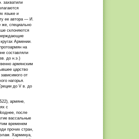
э. захватили
олагаются
их языке и
ту ее автора — И.
 же, специально
ьше склоняются
утверждающие
 кругах Армении.
 протоармян на
мяне составляли
в. до н.э.)
твенно армянским
ывшее царство
 зависимого от
ого нагорья.
реции до V в. до
522), армяне,
ях с
озднее, после
ругие вассальные
Этим временем
ди прочих стран,
 элам. Харминуа,