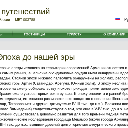
 путешествий
 России — МВТ-003788
РЫ
ГОСТИНИЦЫ
ТУРИСТУ
О КОМПАНИИ
Эпоха до нашей эры
ервые следы человека на территории современной Армении относятся к
з самых ранних, ашельские обсидиановые орудия были обнаружены вдо
аздан. Стоянки эпохи нижнего палеолита обнаружены на холмах, распо
клонах горы Артин (Сатанидар, Арегуни, Южный холм). В эпоху неолита
агорье на смену собирательству и охоте приходит примитивное земледе
бразом около устьев горных рек и ручьев. В эпоху энеолита и ранней бр
емледелием, интенсивно развивается скотоводство (поселения Шенгави
лар, Тагаворанист и другие, датируемые IV-III тыс. до н.э.). Раскопки по
около Эчмиадзина) свидетельствуют о том, что еще в V-IV тыс. до н.э. н
рмении существовала довольно развитая для того времени медная мета
рхеологические исследования городища Мецамор (около города Армавир
 III-I тыс. до н.э., выявили древний центр горно-металлургического произ