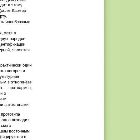
одит к этому
(холм Кармир-
рту.
к клинообразных
у
, хотя в
двух народов.
идентификации
урной, является
практически один
ого нагорья и
культурная
ым в этногенезе
ка — протоармян,
и о
ине
ли автохтонами.
 прототипа
: одна возводит
тского
ывшим восточным
ифицируются с