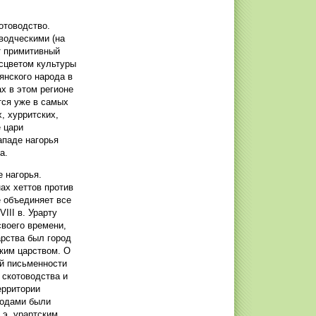
котоводство.
водческими (на
т примитивный
асцветом культуры
янского народа в
х в этом регионе
тся уже в самых
, хурритских,
е цари
западе нагорья
а.
 нагорья.
нах хеттов против
е объединяет все
III в. Урарту
воего времени,
арства был город
ским царством. О
ой письменности
 скотоводства и
ерритории
родами были
.э. урартским