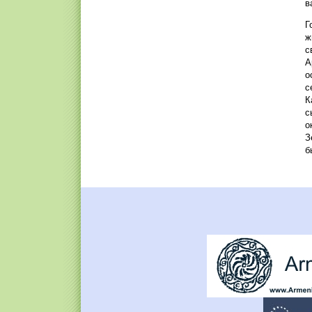
в
Г
ж
с
А
о
с
К
с
о
З
б