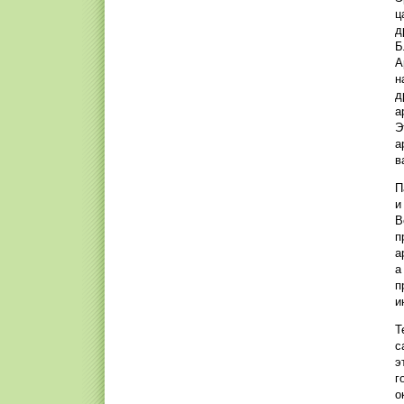
ц
д
Б
А
н
д
а
Э
а
в
П
и
В
п
а
а
п
и
Т
с
э
г
о