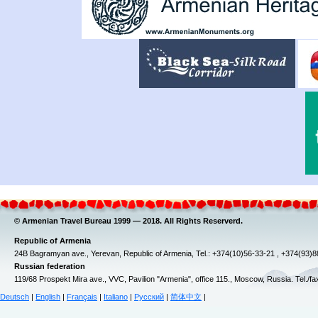
© Armenian Travel Bureau 1999 — 2018. All Rights Reserverd.
Republic of Armenia
24B Bagramyan ave., Yerevan, Republic of Armenia, Tel.: +374(10)56-33-21 , +374(93)
Russian federation
119/68 Prospekt Mira ave., VVC, Pavilion "Armenia", office 115., Moscow, Russia. Tel./f
Deutsch
|
English
|
Français
|
Italiano
|
Русский
|
简体中文
|