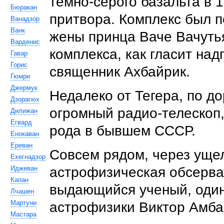
темно-серого базальта в 1
Бюракан
притвора. Комплекс был 
Ванадзор
Ванк
жены принца Ваче Вачуть
Варденис
комплекса, как гласит над
Гавар
Горис
священник Ахбайрик.
Гюмри
Джермук
Недалеко от Тегера, по до
Дзорагюх
огромный радио-телескоп,
Дилижан
Егвард
рода в бывшем СССР.
Енокаван
Ереван
Совсем рядом, через уще
Ехегнадзор
Иджеван
астрофизическая обсерват
Капан
выдающийся ученый, один
Лчашен
Мартуни
астрофизики Виктор Амба
Мастара