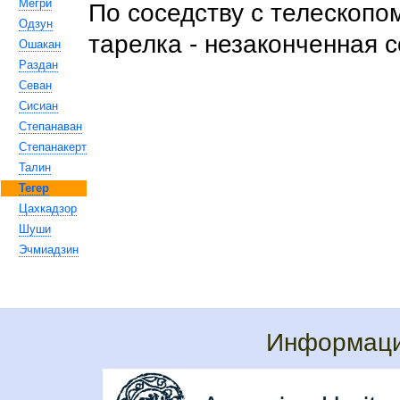
Мегри
По соседству с телескопо
Одзун
тарелка - незаконченная 
Ошакан
Раздан
Севан
Сисиан
Степанаван
Степанакерт
Талин
Тегер
Цахкадзор
Шуши
Эчмиадзин
Информаци