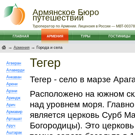
Армянское Бюро
путешествий
Туроператор по Армении. Лицензия в России — МВТ-0037
ГЛАВНАЯ
АРМЕНИЯ
ТУРЫ
ГОСТИНИЦЫ
→
→
Армения
Города и села
Тегер
Агверан
Алаверди
Анкаван
Тегер - село в марзе Ара
Арени
Арзни
Расположено на южном скл
Ариндж
над уровнем моря. Главн
Арич
Армавир
является церковь Сурб М
Арташат
Богородицы). Это церковь
Аруч
Аштарак