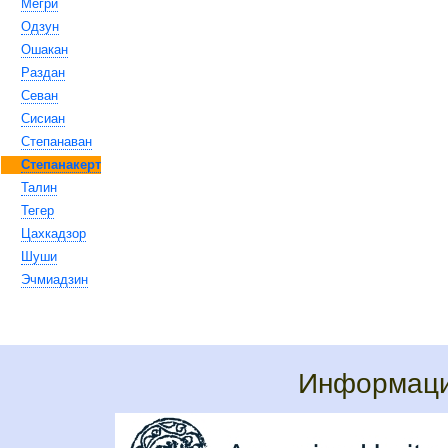
Мегри
Одзун
Ошакан
Раздан
Севан
Сисиан
Степанаван
Степанакерт
Талин
Тегер
Цахкадзор
Шуши
Эчмиадзин
Информаци