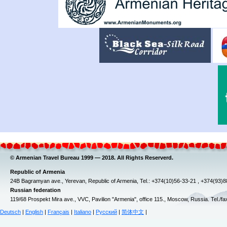
© Armenian Travel Bureau 1999 — 2018. All Rights Reserverd.
Republic of Armenia
24B Bagramyan ave., Yerevan, Republic of Armenia, Tel.: +374(10)56-33-21 , +374(93)
Russian federation
119/68 Prospekt Mira ave., VVC, Pavilion "Armenia", office 115., Moscow, Russia. Tel./f
Deutsch
|
English
|
Français
|
Italiano
|
Русский
|
简体中文
|