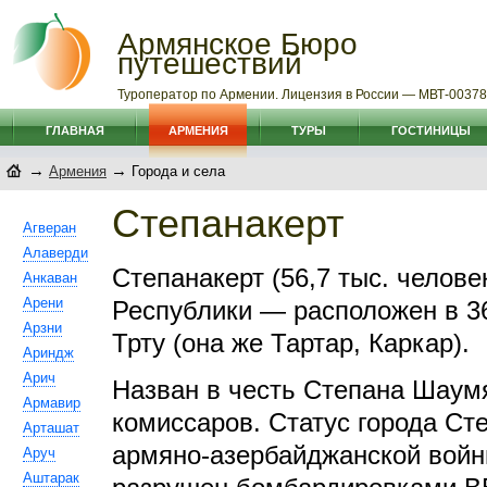
Армянское Бюро
путешествий
Туроператор по Армении. Лицензия в России — МВТ-0037
ГЛАВНАЯ
АРМЕНИЯ
ТУРЫ
ГОСТИНИЦЫ
→
→
Армения
Города и села
Степанакерт
Агверан
Алаверди
Степанакерт (56,7 тыс. челов
Анкаван
Арени
Республики — расположен в 36
Арзни
Трту (она же Тартар, Каркар).
Ариндж
Арич
Назван в честь Степана Шаумя
Армавир
комиссаров. Статус города Сте
Арташат
армяно-азербайджанской войны
Аруч
Аштарак