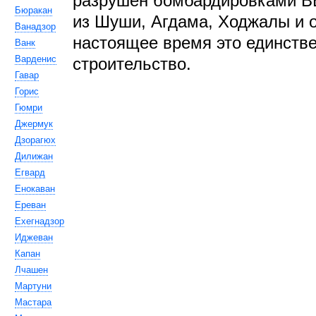
разрушен бомбардировками В
Бюракан
из Шуши, Агдама, Ходжалы и о
Ванадзор
настоящее время это единстве
Ванк
Варденис
строительство.
Гавар
Горис
Гюмри
Джермук
Дзорагюх
Дилижан
Егвард
Енокаван
Ереван
Ехегнадзор
Иджеван
Капан
Лчашен
Мартуни
Мастара