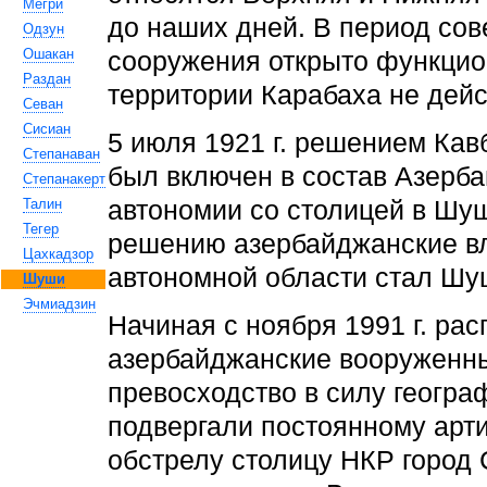
Мегри
до наших дней. В период сов
Одзун
Ошакан
сооружения открыто функцион
Раздан
территории Карабаха не дейс
Севан
Сисиан
5 июля 1921 г. решением Ка
Степанаван
был включен в состав Азерб
Степанакерт
Талин
автономии со столицей в Шу
Тегер
решению азербайджанские вл
Цахкадзор
автономной области стал Шу
Шуши
Эчмиадзин
Начиная с ноября 1991 г. р
азербайджанские вооруженны
превосходство в силу геогра
подвергали постоянному арт
обстрелу столицу НКР город 