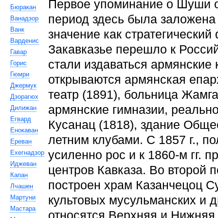
Первое упоминание о Шуши отн
Бюракан
период здесь была заложена
Ванадзор
Ванк
значение как стратегический 
Варденис
Закавказье перешло к Россий
Гавар
стали издаваться армянские к
Горис
Гюмри
открываются армянская епар
Джермук
театр (1891), больница Жамг
Дзорагюх
армянские гимназии, реальн
Дилижан
Егвард
Кусанац (1818), здание Обще
Енокаван
летним клубами. С 1857 г., п
Ереван
усиленно рос и к 1860-м гг. 
Ехегнадзор
Иджеван
центров Кавказа. Во второй п
Капан
построен храм Казанчецоц Су
Лчашен
Мартуни
культовых мусульманских и др
Мастара
относятся Верхняя и Нижняя