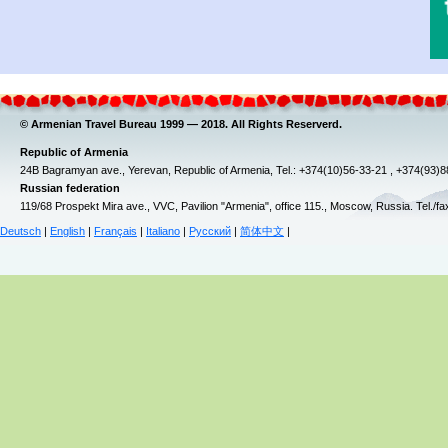
© Armenian Travel Bureau 1999 — 2018. All Rights Reserverd.
Republic of Armenia
24B Bagramyan ave., Yerevan, Republic of Armenia, Tel.: +374(10)56-33-21 , +374(93)
Russian federation
119/68 Prospekt Mira ave., VVC, Pavilion "Armenia", office 115., Moscow, Russia. Tel./f
Deutsch
|
English
|
Français
|
Italiano
|
Русский
|
简体中文
|