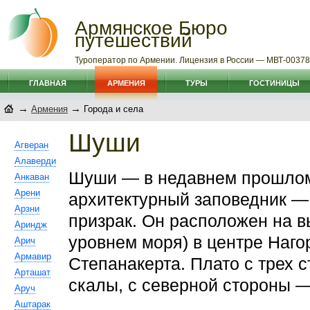
Армянское Бюро
путешествий
Туроператор по Армении. Лицензия в России — МВТ-0037
ГЛАВНАЯ
АРМЕНИЯ
ТУРЫ
ГОСТИНИЦЫ
→
→
Армения
Города и села
Шуши
Агверан
Алаверди
Шуши — в недавнем прошлом 
Анкаван
Арени
архитектурный заповедник — 
Арзни
призрак. Он расположен на в
Ариндж
уровнем моря) в центре Нагор
Арич
Армавир
Степанакерта. Плато с трех 
Арташат
скалы, с северной стороны —
Аруч
Аштарак