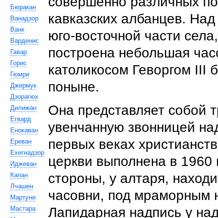
совершенно различных по 
Бюракан
кавказских албанцев. На
Ванадзор
Ванк
юго-восточной части села,
Варденис
построена небольшая часов
Гавар
Горис
католикосом Геворгом III
Гюмри
поныне.
Джермук
Дзорагюх
Она представляет собой 
Дилижан
Егвард
увенчанную звонницей над
Енокаван
первых веках христианств
Ереван
Ехегнадзор
церкви выполнена в 1960 
Иджеван
стороны, у алтаря, наход
Капан
Лчашен
часовни, под мраморным 
Мартуни
Мастара
Лапидарная надпись у над