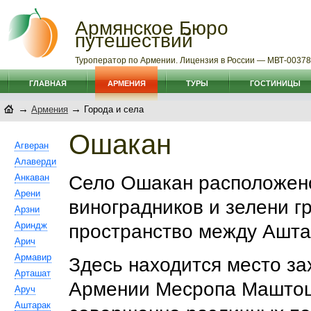
Армянское Бюро
путешествий
Туроператор по Армении. Лицензия в России — МВТ-0037
ГЛАВНАЯ
АРМЕНИЯ
ТУРЫ
ГОСТИНИЦЫ
→
→
Армения
Города и села
Ошакан
Агверан
Алаверди
Анкаван
Село Ошакан расположено
Арени
виноградников и зелени г
Арзни
Ариндж
пространство между Ашта
Арич
Армавир
Здесь находится место за
Арташат
Армении Месропа Маштоца
Аруч
Аштарак