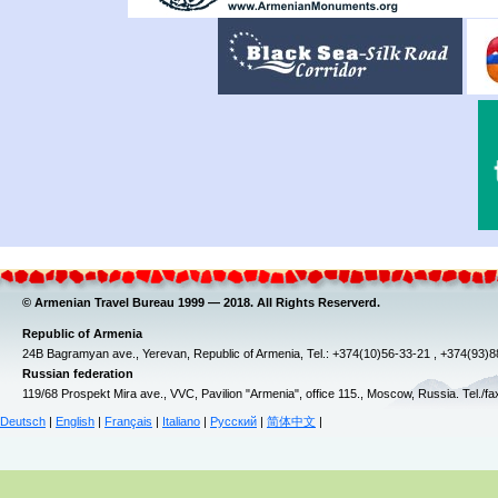
© Armenian Travel Bureau 1999 — 2018. All Rights Reserverd.
Republic of Armenia
24B Bagramyan ave., Yerevan, Republic of Armenia, Tel.: +374(10)56-33-21 , +374(93)
Russian federation
119/68 Prospekt Mira ave., VVC, Pavilion "Armenia", office 115., Moscow, Russia. Tel./f
Deutsch
|
English
|
Français
|
Italiano
|
Русский
|
简体中文
|