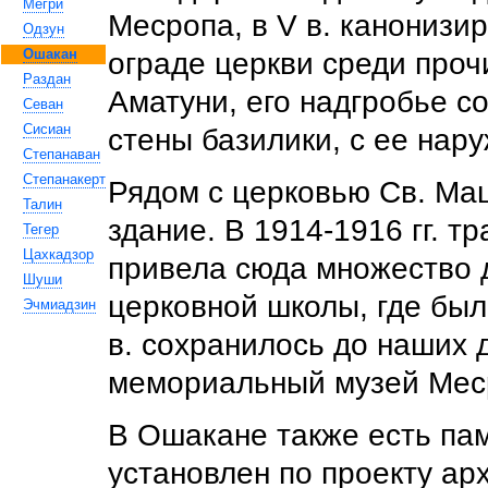
Мегри
Месропа, в V в. канонизи
Одзун
Ошакан
ограде церкви среди проч
Раздан
Аматуни, его надгробье с
Севан
Сисиан
стены базилики, с ее нар
Степанаван
Степанакерт
Рядом с церковью Св. Ма
Талин
здание. В 1914-1916 гг. 
Тегер
Цахкадзор
привела сюда множество д
Шуши
церковной школы, где был
Эчмиадзин
в. сохранилось до наших 
мемориальный музей Мес
В Ошакане также есть па
установлен по проекту арх