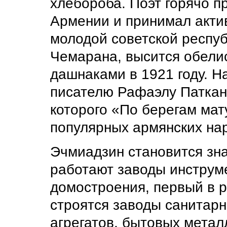
хлебороба. Поэт горячо 
Армении и принимал актив
молодой советской респуб
Чемарана, высится обелис
дашнаками в 1921 году. Н
писателю Рафаэлу Патканя
которого «По берегам мат
популярных армянских на
Эчмиадзин становится з
работают заводы инструм
домостроения, первый в р
строятся заводы санитарн
агрегатов, бытовых метал