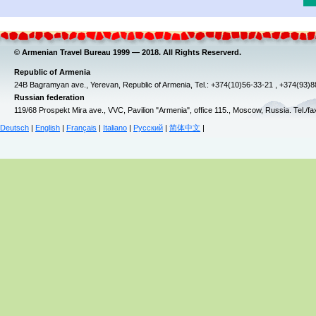
© Armenian Travel Bureau 1999 — 2018. All Rights Reserverd.
Republic of Armenia
24B Bagramyan ave., Yerevan, Republic of Armenia, Tel.: +374(10)56-33-21 , +374(93)
Russian federation
119/68 Prospekt Mira ave., VVC, Pavilion "Armenia", office 115., Moscow, Russia. Tel./f
Deutsch
|
English
|
Français
|
Italiano
|
Русский
|
简体中文
|