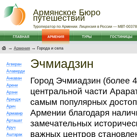
Армянское Бюро
путешествий
Туроператор по Армении. Лицензия в России — МВТ-0037
ГЛАВНАЯ
АРМЕНИЯ
ТУРЫ
ГОСТИНИЦЫ
→
→
Армения
Города и села
Эчмиадзин
Агверан
Алаверди
Анкаван
Город Эчмиадзин (более 4
Арени
центральной части Арарат
Арзни
Ариндж
самым популярных достоп
Арич
Армении благодаря наличи
Армавир
Арташат
замечательных историчес
Аруч
важных центров становлен
Аштарак