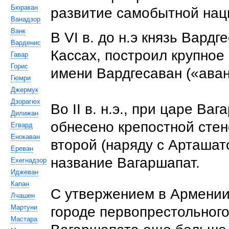
Бюракан
развитие самобытной нац
Ванадзор
Ванк
В VI в. до н.э князь Вардг
Варденис
Кассах, построил крупное
Гавар
Горис
имени Вардгесаван («аван»
Гюмри
Джермук
Дзорагюх
Во II в. н.э., при царе Ваг
Дилижан
обнесено крепостной сте
Егвард
Енокаван
второй (наряду с Арташат
Ереван
название Вагаршапат.
Ехегнадзор
Иджеван
Капан
С утвержением в Армении
Лчашен
Мартуни
городе первопрестольног
Мастара