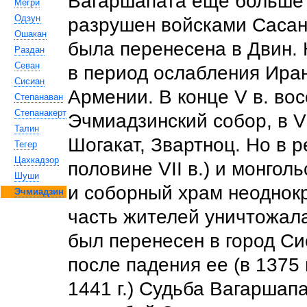
Вагаршапата еще больше в
Мегри
Одзун
разрушен войсками Сасани
Ошакан
была перенесена в Двин.
Раздан
Севан
в период ослабления Иран
Сисиан
Армении. В конце V в. во
Степанаван
Степанакерт
Эчмиадзинский собор, в VI
Талин
Шогакат, Звартноц. Но в р
Тегер
Цахкадзор
половине VII в.) и монголь
Шуши
и соборный храм неоднок
Эчмиадзин
часть жителей уничтожала
был перенесен в город Си
после падения ее (в 1375 
1441 г.) Судьба Вагаршап