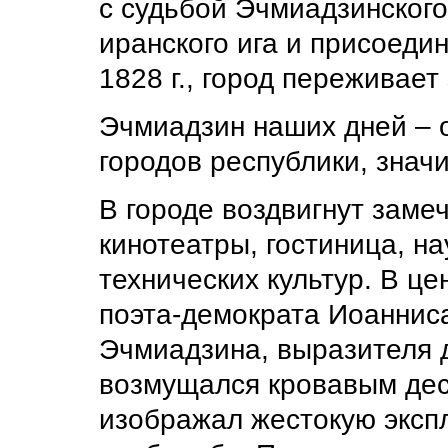
с судьбой Эчмиадзинског
иранского ига и присоеди
1828 г., город переживае
Эчмиадзин наших дней – 
городов республики, знач
В городе воздвигнут заме
кинотеатры, гостиница, н
технических культур. В ц
поэта-демократа Иоанниса
Эчмиадзина, выразителя д
возмущался кровавым дес
изображал жестокую эксп