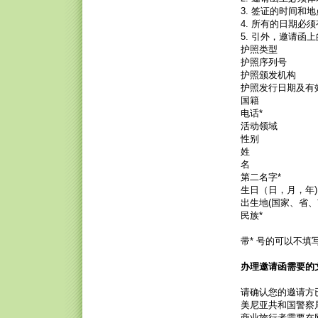
3. 签证的时间
4. 所有的日期必
5. 引外，邀请函
护照类型
护照序列号
护照颁发机构
护照发行日期及有
国籍
电话*
活动领域
性别
姓
名
第二名字*
生日（日，月，年)
出生地(国家、省、
民族*
带* 号的可以不填
办理邀请函需要的
请确认您的邀请方
美尼亚共和国警察
商业旅行者需要在