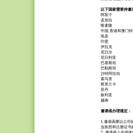
以下国家需要持邀
阿富汗
孟加拉
喀麦隆
中国,香港和澳门
埃及
印度
伊拉克
尼日尔
尼日利亚
巴基斯坦
巴勒斯坦
沙特阿拉伯
索马里
斯里兰卡
苏丹
叙利亚
越南
邀请函办理规定：
1.邀请函要以公
业执照和注册证书
2. 邀请函上必须