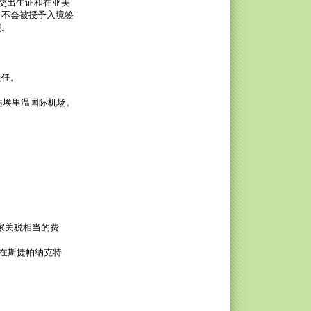
交出生证和在亚美
，不会被授予入境签
照。
责任。
达埃里温国际机场。
家关税相当的费
由在斯捷帕纳克特