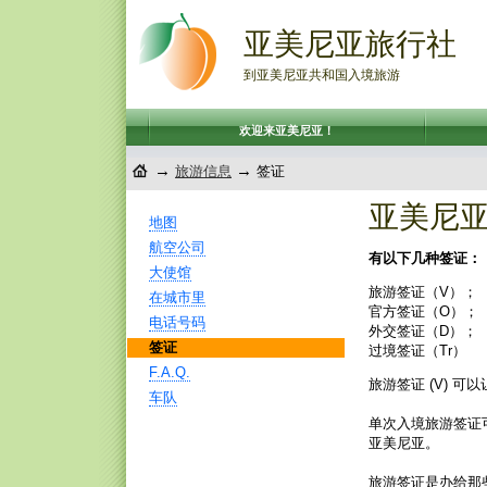
亚美尼亚旅行社
到亚美尼亚共和国入境旅游
欢迎来亚美尼亚！
→
→
旅游信息
签证
亚美尼
地图
航空公司
有以下几种签证：
大使馆
旅游签证（V）；
在城市里
官方签证（O）；
电话号码
外交签证（D）；
签证
过境签证（Tr）
F.A.Q.
旅游签证 (V) 
车队
单次入境旅游签证
亚美尼亚。
旅游签证是办给那