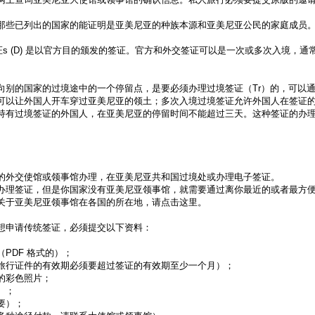
那些已列出的国家的能证明是亚美尼亚的种族本源和亚美尼亚公民的家庭成员
签证s (D) 是以官方目的颁发的签证。官方和外交签证可以是一次或多次入境，
向别的国家的过境途中的一个停留点，是要必须办理过境签证（Tr）的，可以
可以让外国人开车穿过亚美尼亚的领土；多次入境过境签证允许外国人在签证
持有过境签证的外国人，在亚美尼亚的停留时间不能超过三天。这种签证的办
的外交使馆或领事馆办理，在亚美尼亚共和国过境处或办理电子签证。
办理签证，但是你国家没有亚美尼亚领事馆，就需要通过离你最近的或者最方
关于亚美尼亚领事馆在各国的所在地，请点击这里。
想申请传统签证，必须提交以下资料：
PDF 格式的）；
旅行证件的有效期必须要超过签证的有效期至少一个月）；
的彩色照片；
）；
要）；