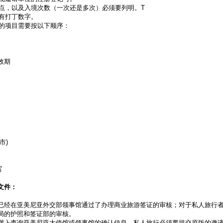
和地点，以及入境次数（一次还是多次）必须要列明。T
须有打丁数字。
上的项目需要按以下顺序：
效期
市)
写
文件：
已经在亚美尼亚外交部领事馆通过了办理商业旅游签证的审核；对于私人旅行
局的护照和签证部的审核。
网上查询亚美尼亚大使馆或领事馆的确认信息。私人旅行必须要提交原版的邀