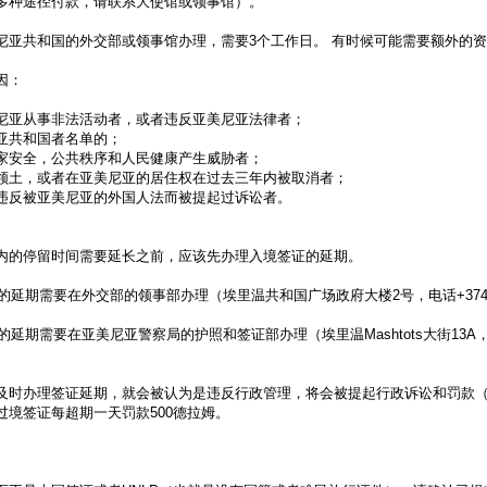
多种途径付款，请联系大使馆或领事馆）。
尼亚共和国的外交部或领事馆办理，需要3个工作日。 有时候可能需要额外的
因：
尼亚从事非法活动者，或者违反亚美尼亚法律者；
亚共和国者名单的；
家安全，公共秩序和人民健康产生威胁者；
领土，或者在亚美尼亚的居住权在过去三年内被取消者；
违反被亚美尼亚的外国人法而被提起过诉讼者。
内的停留时间需要延长之前，应该先办理入境签证的延期。
证的延期需要在外交部的领事部办理（埃里温共和国广场政府大楼2号，电话+37410-
的延期需要在亚美尼亚警察局的护照和签证部办理（埃里温Mashtots大街13A，电
及时办理签证延期，就会被认为是违反行政管理，将会被提起行政诉讼和罚款（5
过境签证每超期一天罚款500德拉姆。