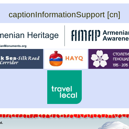
captionInformationSupport [cn]
d.