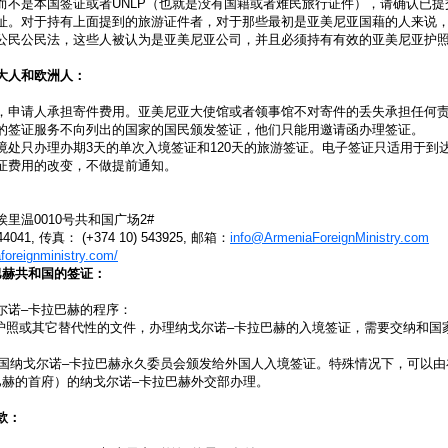
而不是本国签证或者UNLP（也就是没有国籍或者难民旅行证件），请确认已提
址。对于持有上面提到的旅游证件者，对于那些最初是亚美尼亚国藉的人来说
公民公民法，这些人被认为是亚美尼亚公司，并且必须持有有效的亚美尼亚护
大人和欧洲人：
，申请人承担寄件费用。亚美尼亚大使馆或者领事馆不对寄件的丢失承担任何
的签证服务不向列出的国家的国民颁发签证，他们只能用邀请函办理签证。
境处只办理办期3天的单次入境签证和120天的旅游签证。电子签证只适用于到
证费用的改变，不做提前通知。
里温0010号共和国广场2#
44041, 传真： (+374 10) 543925, 邮箱：
info@ArmeniaForeignMinistry.com
foreignministry.com/
巴赫共和国的签证：
尔诺–卡拉巴赫的程序：
国护照或其它替代性的文件，办理纳戈尔诺–卡拉巴赫的入境签证，需要交纳和国
共和国纳戈尔诺–卡拉巴赫永久委员会颁发给外国人入境签证。特殊情况下，可以
巴赫的首府）的纳戈尔诺–卡拉巴赫外交部办理。
款：